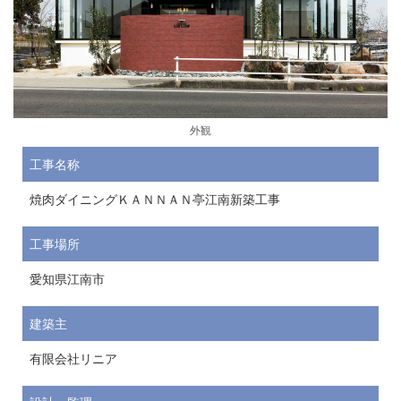
外観
工事名称
焼肉ダイニングＫＡＮＮＡＮ亭江南新築工事
工事場所
愛知県江南市
建築主
有限会社リニア